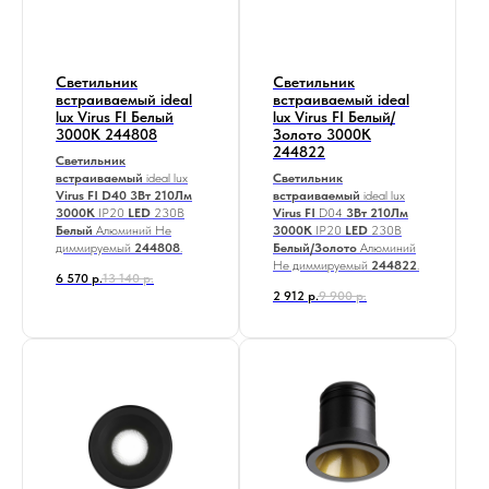
Светильник
Светильник
встраиваемый ideal
встраиваемый ideal
lux Virus FI Белый
lux Virus FI Белый/
3000К 244808
Золото 3000К
244822
Светильник
встраиваемый
ideal lux
Светильник
Virus FI D40
3Вт 210Лм
встраиваемый
ideal lux
3000К
IP20
LED
230В
Virus FI
D04
3Вт 210Лм
Белый
Алюминий Не
3000К
IP20
LED
230В
диммируемый
244808
.
Белый/Золото
Алюминий
Не диммируемый
244822
.
6 570
р.
13 140
р.
2 912
р.
9 900
р.