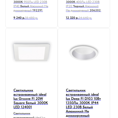
3000К
950Лм LED 230В
3000K
400Лм LED
230В
IP40
Белый
Алюминий Не
IP20
Черный
Алюминий
диммируемый
192291
.
Не диммируемый
206202
.
9 240
р.
18 480
р.
12 320
р.
24 640
р.
Светильник
Светильник
встраиваемый ideal
встраиваемый ideal
lux Groove FI 20W
lux Deep FI D103 10Вт
Square Белый 3000K
1350Лм 3000К IP44
LED 124001
LED 230В Белый
Алюминий Не
Светильник
диммируемый
встраиваемый
ideal lux