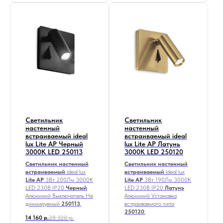
Светильник
Светильник
настенный
настенный
встраиваемый ideal
встраиваемый ideal
lux Lite AP Черный
lux Lite AP Латунь
3000К LED 250113
3000К LED 250120
Светильник настенный
Светильник настенный
встраиваемый
ideal lux
встраиваемый
ideal lux
Lite AP
3Вт 200Лм 3000К
Lite AP
3Вт 190Лм 3000К
LED
230В IP20
Черный
LED
230В IP20
Латунь
Алюминий Выключатель Не
Алюминий Установка
диммируемый
250113
.
встраиваемого типа
250120
.
14 160
р.
28 320
р.