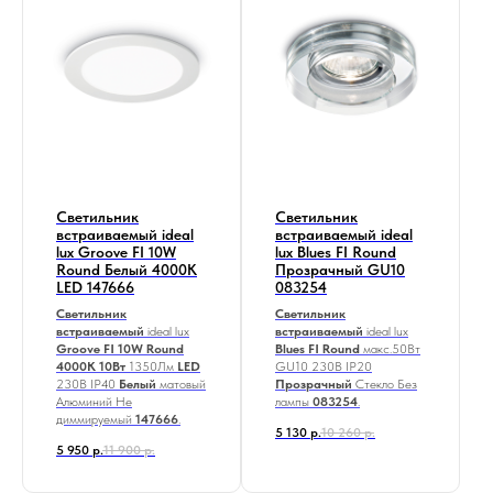
Светильник
Светильник
встраиваемый ideal
встраиваемый ideal
lux Groove FI 10W
lux Blues FI Round
Round Белый 4000K
Прозрачный GU10
LED 147666
083254
Светильник
Светильник
встраиваемый
ideal lux
встраиваемый
ideal lux
Groove FI 10W Round
Blues FI Round
макс.50Вт
4000K
10Вт
1350Лм
LED
GU10
230В IP20
230В IP40
Белый
матовый
Прозрачный
Стекло Без
Алюминий Не
лампы
083254
.
диммируемый
147666
.
5 130
р.
10 260
р.
5 950
р.
11 900
р.