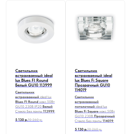
Светильник
Светильник
встраиваемый ideal
встраиваемый ideal
lux Blues FI Round
lux Blues Fi Square
Белый GU10 113999
Прозрачный GU10
114019
Светильник
встраиваемый
ideal lux
Светильник
Blues FI Round
макс.50Вт
встраиваемый
GU10
230В IP20
Белый
потолочный
ideal lux
Стекло Без лампы
113999
.
Blues Fi Square
макс.50Вт
GU10
230В
Прозрачный
5 130
р.
10 260
р.
Стекло Без лампы
114019
.
5 130
р.
10 260
р.