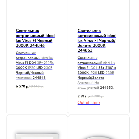
Светильник
Светильник
встраиваемый ideal
встраиваемый ideal
lux Virus FI Черный
lux Virus FI Черный/
3000К 244846
Золото 3000К
244853
Светильник
встраиваемый
ideal lux
Светильник
Virus FI D04
3Вт 210Лм
встраиваемый
ideal lux
3000К
IP20
LED
230В
Virus FI
D04
3Вт 210Лм
Черный/Черный
3000К
IP20
LED
230В
Алюминий
244846
.
Черный/Золото
Алюминий Не
6 570
р.
13 140
р.
диммируемый
244853
.
2 912
р.
9 900
р.
Out of stock