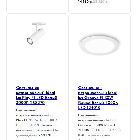
14 160
р.
28 320
р.
Светильник
Светильник
встраиваемый ideal
встраиваемый ideal
lux Play FI LED Белый
lux Groove FI 30W
3000К 258270
Round Белый 3000K
LED 124018
Светильник
встраиваемый
ideal lux
Светильник
Play FI
7Вт 520Лм З000К
встраиваемый
ideal lux
LED 230В IP20
Белый
Groove FI 30W Round
Алюминий Поворотный Не
3000K
3800Лм LED 230В
диммируемый
258270
.
IP40 Белый матовый