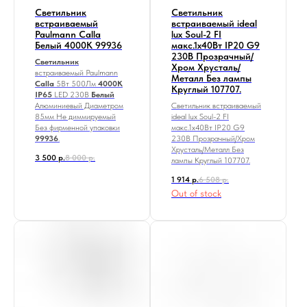
Светильник
Светильник
встраиваемый
встраиваемый ideal
Paulmann Calla
lux Soul-2 FI
Белый 4000К 99936
макс.1х40Вт IP20 G9
230В Прозрачный/
Светильник
Хром Хрусталь/
встраиваемый Paulmann
Металл Без лампы
Calla
5Вт 500Лм
4000К
Круглый 107707.
IP65
LED 230В
Белый
Алюминиевый Диаметром
Светильник встраиваемый
85мм Не диммируемый
ideal lux Soul-2 FI
Без фирменной упаковки
макс.1х40Вт IP20 G9
99936
.
230В Прозрачный/Хром
Хрусталь/Металл Без
3 500
р.
8 000
р.
лампы Круглый 107707.
1 914
р.
6 508
р.
Out of stock