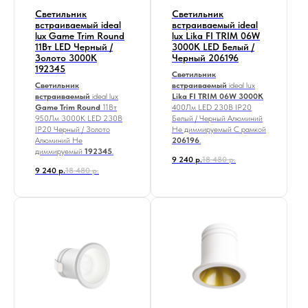
Светильник
Светильник
встраиваемый ideal
встраиваемый ideal
lux Game Trim Round
lux Lika FI TRIM 06W
11Вт LED Черный /
3000К LED Белый /
Золото 3000К
Черный 206196
192345
Светильник
Светильник
встраиваемый
ideal lux
встраиваемый
ideal lux
Lika FI TRIM 06W 3000K
Game Trim Round
11Вт
400Лм LED 230В IP20
950Лм 3000К LED 230В
Белый / Черный Алюминий
IP20 Черный / Золото
Не диммируемый С рамкой
Алюминий Не
206196
.
диммируемый
192345
.
9 240
р.
18 480
р.
9 240
р.
18 480
р.