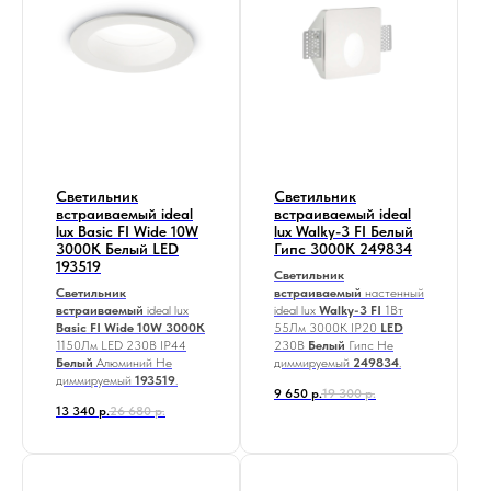
Светильник
Светильник
встраиваемый ideal
встраиваемый ideal
lux Basic FI Wide 10W
lux Walky-3 FI Белый
3000K Белый LED
Гипс 3000К 249834
193519
Светильник
Светильник
встраиваемый
настенный
встраиваемый
ideal lux
ideal lux
Walky-3 FI
1Вт
Basic FI Wide 10W 3000K
55Лм 3000К IP20
LED
1150Лм LED
230В IP44
230В
Белый
Гипс Не
Белый
Алюминий Не
диммируемый
249834
.
диммируемый
193519
.
9 650
р.
19 300
р.
13 340
р.
26 680
р.