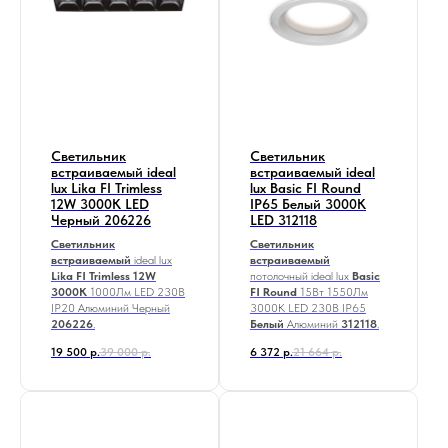
Светильник
Светильник
встраиваемый ideal
встраиваемый ideal
lux Lika FI Trimless
lux Basic FI Round
12W 3000K LED
IP65 Белый 3000К
Черный 206226
LED 312118
Светильник
Светильник
встраиваемый
ideal lux
встраиваемый
Lika FI Trimless 12W
потолочный ideal lux
Basic
3000K
1000Лм LED 230В
FI Round
15Вт 1550Лм
IP20 Алюминий Черный
3000К LED 230В IP65
206226
.
Белый
Алюминий
312118
.
19 500
р.
39 000
р.
6 372
р.
21 664
р.