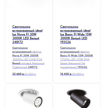
Светильник
Светильник
встраиваемый ideal
встраиваемый ideal
lux Nova FI 30W
lux Basic FI Wide 15W
3000K LED Белый
3000K Белый LED
248172
193526
Светильник
Светильник
встраиваемый
ideal lux
встраиваемый
ideal lux
Nova FI 30W 3000K
Basic FI Wide 15W 3000K
3000Лм LED 230В IP20
1750Лм LED 230В IP44
Белый
матовый Алюминий
Белый Алюминий Не
Поворотный
248172
.
диммируемый
193526
.
25 660
р.
51 320
р.
16 420
р.
32 840
р.