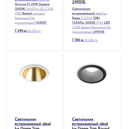
249018.
Groove FI 20W Square
3000K
2450Лм LED
230В
Светильник
IP40
Белый
матовый
встраиваемый
ideal lux
Алюминий Не
Deep
FI D103
10Вт
диммируемый
124001
.
1350Лм 3000К
IP44
LED
230В Белый Алюминий Не
7 390
р.
14 780
р.
диммируемый
249018
.
7 180
р.
14 360
р.
Светильник
Светильник
встраиваемый ideal
встраиваемый ideal
lux Game Trim
lux Game Trim Round