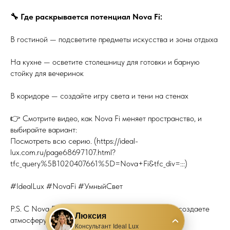
🔧 Где раскрывается потенциал Nova Fi:
В гостиной — подсветите предметы искусства и зоны отдыха
На кухне — осветите столешницу для готовки и барную
стойку для вечеринок
В коридоре — создайте игру света и тени на стенах
👉 Смотрите видео, как Nova Fi меняет пространство, и
выбирайте вариант:
Посмотреть всю серию. (https://ideal-
lux.com.ru/page68697107.html?
tfc_query%5B1020407661%5D=Nova+Fi&tfc_div=:::)
#IdealLux #NovaFi #УмныйСвет
P.S. С Nova Fi вы не просто включаете свет — вы создаете
Люксия
атмосферу. Проверено дизайнерами!
›
Консультант Ideal Lux