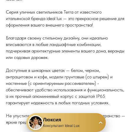
Серия уличных светильников Terra от известного
итальянской бренда ideal lux — это прекрасное решение для
оформления вашего внешнего пространства!
Благодаря своему стильному дизайну, они идеально
вписываются в любые ландшафтные комбинации,
подчеркивая архитектурные элементы вашего дома, веранды
или садовых дорожек.
Доступные в шикарных цветах — белом, черном,
антрацитовом и кофе, модели грунтовые (со штырем) и
настенные (с ориентируемым рассеивателем) -
обеспечивают удобство использования и функциональность,
а их прочный алюминиевый корпус с защитой IP65
гарантирует надежность в любых погодных условиях.
Не упустите возможность преобразить ваше пространство —
Люксия
яркие представители серии уже в наличии!
›
Консультант Ideal Lux