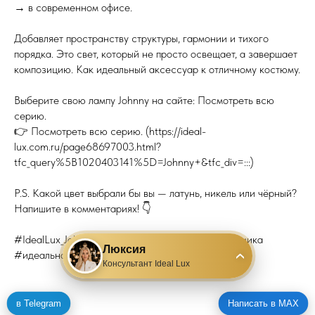
→ в современном офисе.
Добавляет пространству структуры, гармонии и тихого
порядка. Это свет, который не просто освещает, а завершает
композицию. Как идеальный аксессуар к отличному костюму.
Выберите свою лампу Johnny на сайте: Посмотреть всю
серию.
👉 Посмотреть всю серию. (https://ideal-
lux.com.ru/page68697003.html?
tfc_query%5B1020403141%5D=Johnny+&tfc_div=:::)
P.S. Какой цвет выбрали бы вы — латунь, никель или чёрный?
Напишите в комментариях! 👇
#IdealLux_Johnny #техническийдизайн #эргономика
Люксия
#идеальноерабочееместо
›
Консультант Ideal Lux
в Telegram
Написать в MAX